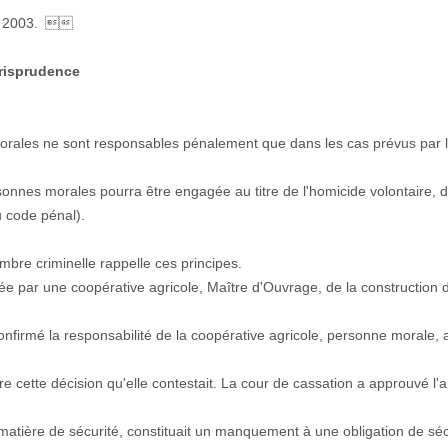
ier 2003. 
risprudence
morales ne sont responsables pénalement que dans les cas prévus par la
onnes morales pourra être engagée au titre de l'homicide volontaire, d'a
u code pénal).
bre criminelle rappelle ces principes.
e par une coopérative agricole, Maître d'Ouvrage, de la construction d'u
confirmé la responsabilité de la coopérative agricole, personne morale, au
 cette décision qu'elle contestait. La cour de cassation a approuvé l'a
matière de sécurité, constituait un manquement à une obligation de sécu